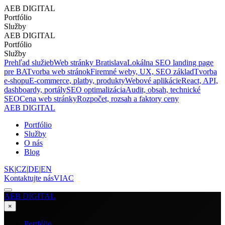
AEB DIGITAL
Portfólio
Služby
AEB DIGITAL
Portfólio
Služby
Prehľad služieb
Web stránky Bratislava
Lokálna SEO landing page
pre BA
Tvorba web stránok
Firemné weby, UX, SEO základ
Tvorba
e-shopu
E-commerce, platby, produkty
Webové aplikácie
React, API,
dashboardy, portály
SEO optimalizácia
Audit, obsah, technické
SEO
Cena web stránky
Rozpočet, rozsah a faktory ceny
AEB DIGITAL
Portfólio
Služby
O nás
Blog
SK
|
CZ
|
DE
|
EN
Kontaktujte nás
VIAC
AEB DIGITAL
×
Portfólio