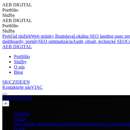
AEB DIGITAL
Portfólio
Služby
AEB DIGITAL
Portfólio
Služby
Prehľad služieb
Web stránky Bratislava
Lokálna SEO landing page pr
dashboardy, portály
SEO optimalizácia
Audit, obsah, technické SEO
C
AEB DIGITAL
Portfólio
Služby
O nás
Blog
SK
|
CZ
|
DE
|
EN
Kontaktujte nás
VIAC
AEB DIGITAL
×
Portfólio
Služby
Web stránky Bratislava
Tvorba web stránok
Tvorba e-shopu
Web
O nás