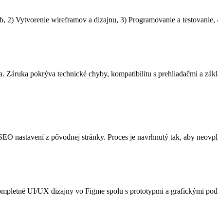
b, 2) Vytvorenie wireframov a dizajnu, 3) Programovanie a testovanie,
 Záruka pokrýva technické chyby, kompatibilitu s prehliadačmi a zák
O nastavení z pôvodnej stránky. Proces je navrhnutý tak, aby neovpl
mpletné UI/UX dizajny vo Figme spolu s prototypmi a grafickými podkl