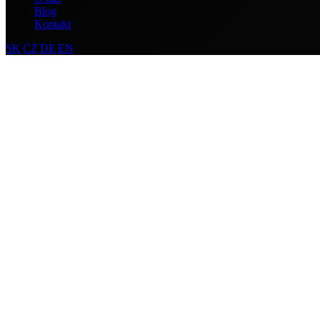
Blog
Kontakt
SK
|
CZ
|
DE
|
EN
AEBDIGITAL
AEBDIGITAL
AEBDIGITAL
AEBDIGITAL
AEBD
AEBDIGITAL
AEBDIGITAL
AEBDIGITAL
AEBDIGITAL
AEBD
Blog
Technológie
15. január 2025
•
AEB Digital
Top 10 React trendov pre rok 2025
React pokračuje v evolúcii a v roku 2025 prináša nové možnosti. Pozr
Dizajn
12. január 2025
•
AEB Digital
Ako vytvoriť používateľsky prívetivý dizajn
UX dizajn je kľúčový pre úspech každej webovej stránky. Naučte sa z
Marketing