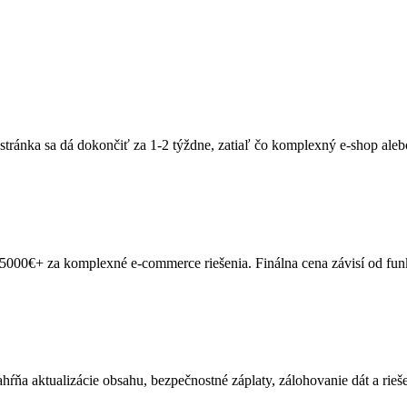
á stránka sa dá dokončiť za 1-2 týždne, zatiaľ čo komplexný e-shop ale
000€+ za komplexné e-commerce riešenia. Finálna cena závisí od funk
ňa aktualizácie obsahu, bezpečnostné záplaty, zálohovanie dát a rieš