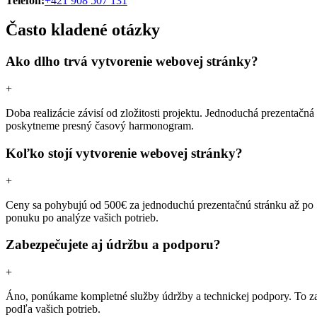
Telefón:
+421 908 507 131
Často kladené otázky
Ako dlho trvá vytvorenie webovej stránky?
+
Doba realizácie závisí od zložitosti projektu. Jednoduchá prezentačn
poskytneme presný časový harmonogram.
Koľko stojí vytvorenie webovej stránky?
+
Ceny sa pohybujú od 500€ za jednoduchú prezentačnú stránku až po 5
ponuku po analýze vašich potrieb.
Zabezpečujete aj údržbu a podporu?
+
Áno, ponúkame kompletné služby údržby a technickej podpory. To zahŕ
podľa vašich potrieb.