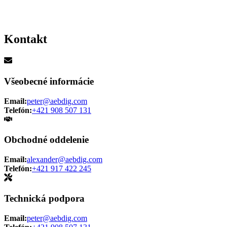
Rýchlosť načítania je kritická pre používateľskú skúsenosť. Pozrite si
Kontakt
Všeobecné informácie
Email:
peter@aebdig.com
Telefón:
+421 908 507 131
Obchodné oddelenie
Email:
alexander@aebdig.com
Telefón:
+421 917 422 245
Technická podpora
Email:
peter@aebdig.com