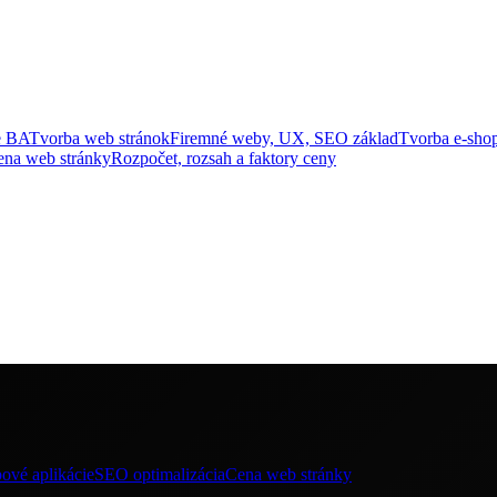
e BA
Tvorba web stránok
Firemné weby, UX, SEO základ
Tvorba e-sho
ena web stránky
Rozpočet, rozsah a faktory ceny
ové aplikácie
SEO optimalizácia
Cena web stránky