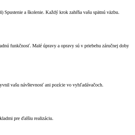
 4) Spustenie a školenie. Každý krok zahŕňa vašu spätnú väzbu.
ladnú funkčnosť. Malé úpravy a opravy sú v priebehu záručnej doby
yvnil vašu návštevnosť ani pozície vo vyhľadávačoch.
admi pre ďalšiu realizáciu.