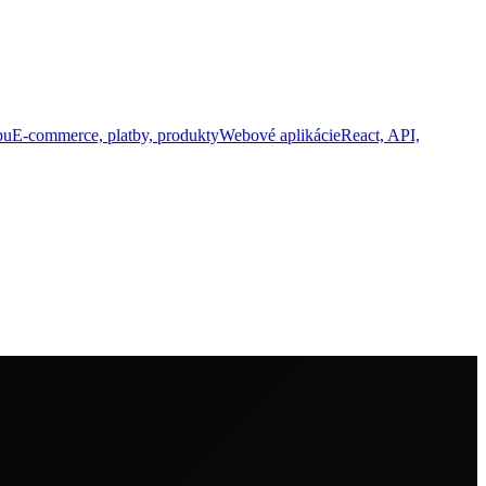
pu
E-commerce, platby, produkty
Webové aplikácie
React, API,